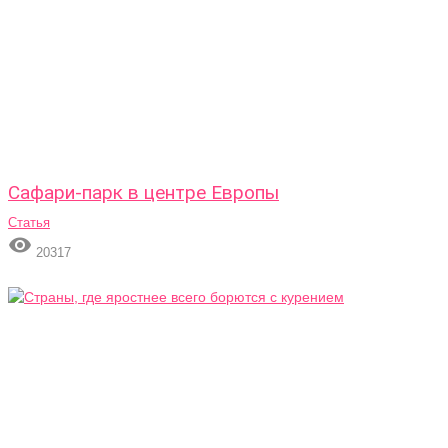
Сафари-парк в центре Европы
Статья

20317