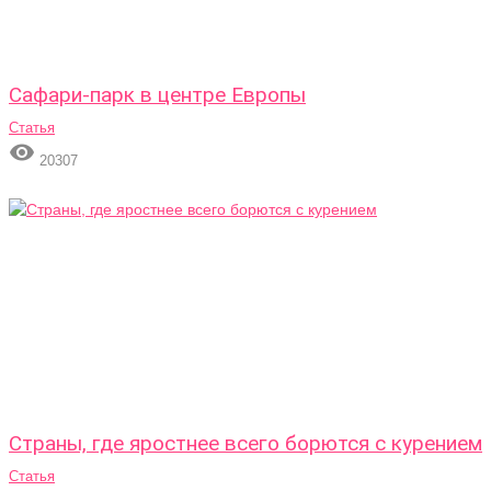
Сафари-парк в центре Европы
Статья

20307
Страны, где яростнее всего борются с курением
Статья