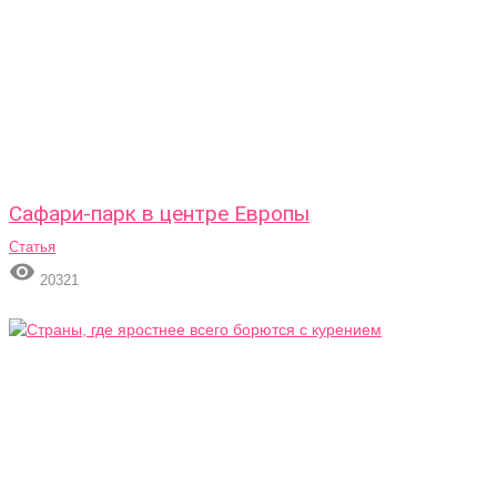
Сафари-парк в центре Европы
Статья

20321