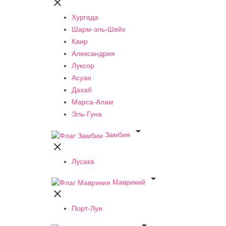

Хургада
Шарм-эль-Шейх
Каир
Александрия
Луксор
Асуан
Дахаб
Марса-Алам
Эль-Гуна

Замбия

Лусака

Маврикий

Порт-Луи
