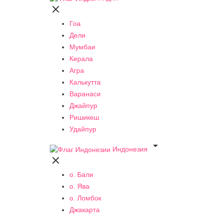

Гоа
Дели
Мумбаи
Керала
Агра
Калькутта
Варанаси
Джайпур
Ришикеш
Удайпур

Индонезия

о. Бали
о. Ява
о. Ломбок
Джакарта