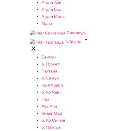
Атолл Ари
Атолл Баа
Атолл Мале
Мале
Сингапур

Тайланд

Бангкок
о. Пхукет
Паттайя
о. Самуи
пр-я Краби
о. Ко Чанг
Пай
Хуа Хин
Чианг Май
о. Ко Сичанг
о. Панган