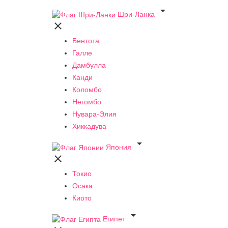

Шри-Ланка

Бентота
Галле
Дамбулла
Канди
Коломбо
Негомбо
Нувара-Элия
Хиккадува

Япония

Токио
Осака
Киото

Египет