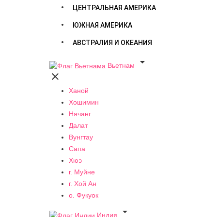
ЦЕНТРАЛЬНАЯ АМЕРИКА
ЮЖНАЯ АМЕРИКА
АВСТРАЛИЯ И ОКЕАНИЯ

Вьетнам

Ханой
Хошимин
Нячанг
Далат
Вунгтау
Сапа
Хюэ
г. Муйне
г. Хой Ан
о. Фукуок

Индия