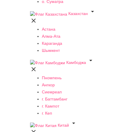
о. Суматра

Казахстан

Астана
Алма-Ата
Караганда
Шымкент

Камбоджа

Пномпень
Ангкор
Сиемреап
г. Баттамбанг
г. Кампот
г. Кеп

Китай