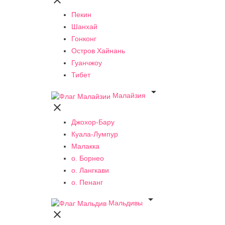

Пекин
Шанхай
Гонконг
Остров Хайнань
Гуанчжоу
Тибет

Малайзия

Джохор-Бару
Куала-Лумпур
Малакка
о. Борнео
о. Лангкави
о. Пенанг

Мальдивы
