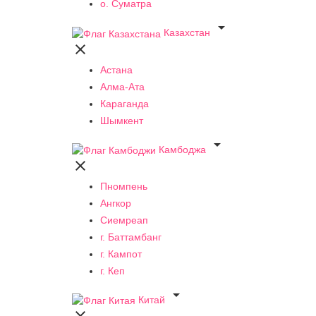
о. Суматра

Казахстан

Астана
Алма-Ата
Караганда
Шымкент

Камбоджа

Пномпень
Ангкор
Сиемреап
г. Баттамбанг
г. Кампот
г. Кеп

Китай