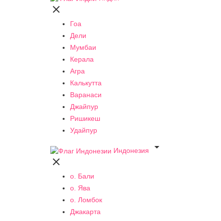

Гоа
Дели
Мумбаи
Керала
Агра
Калькутта
Варанаси
Джайпур
Ришикеш
Удайпур

Индонезия

о. Бали
о. Ява
о. Ломбок
Джакарта