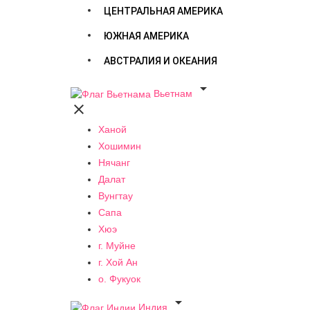
ЦЕНТРАЛЬНАЯ АМЕРИКА
ЮЖНАЯ АМЕРИКА
АВСТРАЛИЯ И ОКЕАНИЯ

Вьетнам

Ханой
Хошимин
Нячанг
Далат
Вунгтау
Сапа
Хюэ
г. Муйне
г. Хой Ан
о. Фукуок

Индия