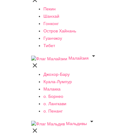

Пекин
Шанхай
Гонконг
Остров Хайнань
Гуанчжоу
Тибет

Малайзия

Джохор-Бару
Куала-Лумпур
Малакка
о. Борнео
о. Лангкави
о. Пенанг

Мальдивы
