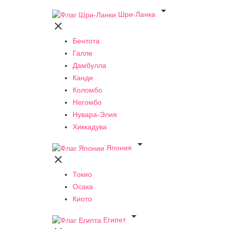

Шри-Ланка

Бентота
Галле
Дамбулла
Канди
Коломбо
Негомбо
Нувара-Элия
Хиккадува

Япония

Токио
Осака
Киото

Египет