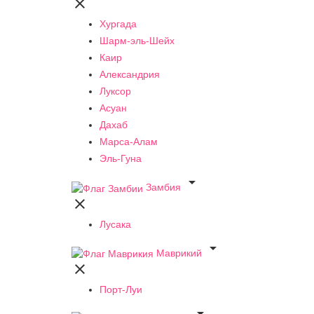

Хургада
Шарм-эль-Шейх
Каир
Александрия
Луксор
Асуан
Дахаб
Марса-Алам
Эль-Гуна

Замбия

Лусака

Маврикий

Порт-Луи
