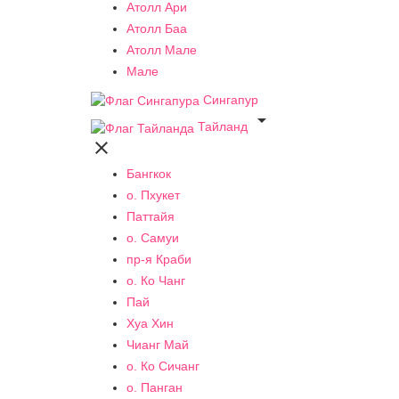
Атолл Ари
Атолл Баа
Атолл Мале
Мале
Сингапур

Тайланд

Бангкок
о. Пхукет
Паттайя
о. Самуи
пр-я Краби
о. Ко Чанг
Пай
Хуа Хин
Чианг Май
о. Ко Сичанг
о. Панган