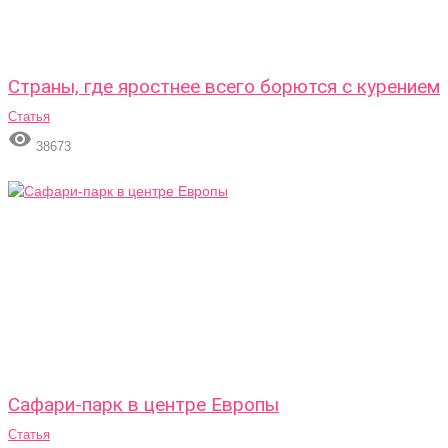
Страны, где яростнее всего борются с курением
Статья

38673
Сафари-парк в центре Европы
Статья