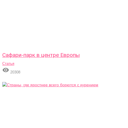
Сафари-парк в центре Европы
Статья

20308