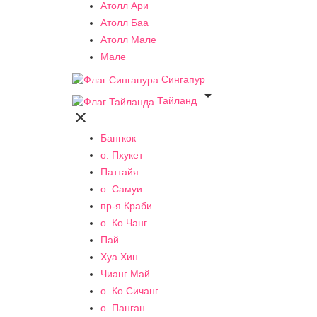
Атолл Ари
Атолл Баа
Атолл Мале
Мале
Сингапур

Тайланд

Бангкок
о. Пхукет
Паттайя
о. Самуи
пр-я Краби
о. Ко Чанг
Пай
Хуа Хин
Чианг Май
о. Ко Сичанг
о. Панган