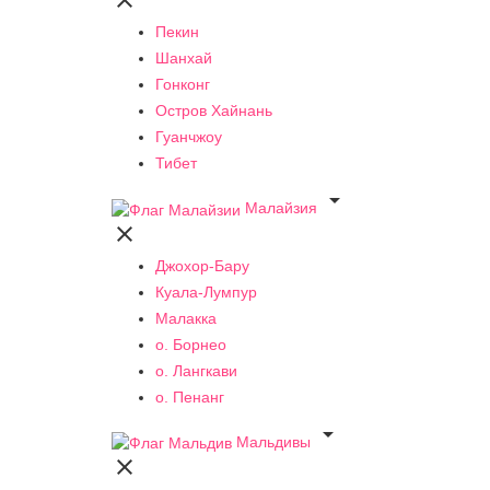

Пекин
Шанхай
Гонконг
Остров Хайнань
Гуанчжоу
Тибет

Малайзия

Джохор-Бару
Куала-Лумпур
Малакка
о. Борнео
о. Лангкави
о. Пенанг

Мальдивы
