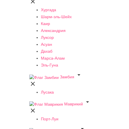

Хургада
Шарм-эль-Шейх
Каир
Александрия
Луксор
Асуан
Дахаб
Марса-Алам
Эль-Гуна

Замбия

Лусака

Маврикий

Порт-Луи
