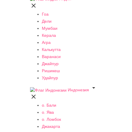

Гоа
Дели
Мумбаи
Керала
Агра
Калькутта
Варанаси
Джайпур
Ришикеш
Удайпур

Индонезия

о. Бали
о. Ява
о. Ломбок
Джакарта