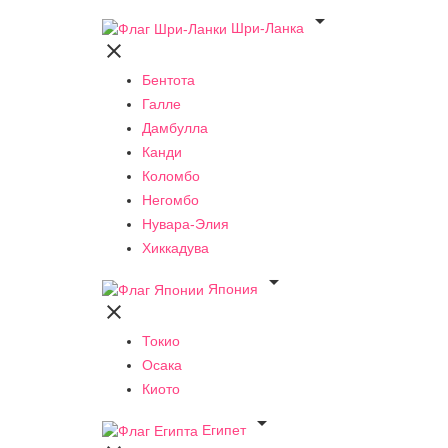

Шри-Ланка

Бентота
Галле
Дамбулла
Канди
Коломбо
Негомбо
Нувара-Элия
Хиккадува

Япония

Токио
Осака
Киото

Египет