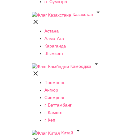
о. Суматра

Казахстан

Астана
Алма-Ата
Караганда
Шымкент

Камбоджа

Пномпень
Ангкор
Сиемреап
г. Баттамбанг
г. Кампот
г. Кеп

Китай