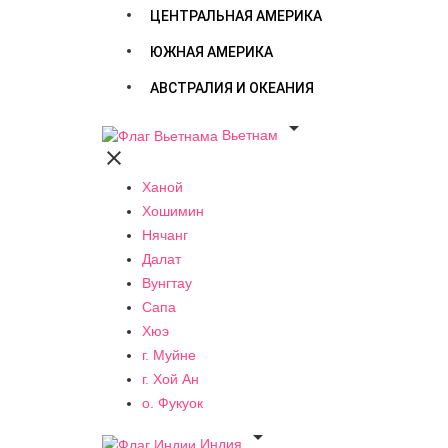
ЦЕНТРАЛЬНАЯ АМЕРИКА
ЮЖНАЯ АМЕРИКА
АВСТРАЛИЯ И ОКЕАНИЯ

Вьетнам

Ханой
Хошимин
Нячанг
Далат
Вунгтау
Сапа
Хюэ
г. Муйне
г. Хой Ан
о. Фукуок

Индия