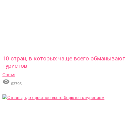
10 стран, в которых чаще всего обманывают
туристов
Статья

63795