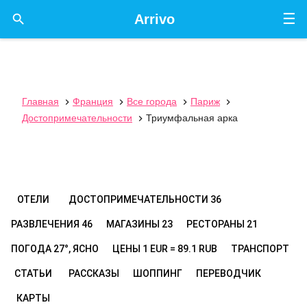
☰

Arrivo
Главная
Франция
Все города
Париж




Достопримечательности
Триумфальная арка

ОТЕЛИ
ДОСТОПРИМЕЧАТЕЛЬНОСТИ
36
РАЗВЛЕЧЕНИЯ
46
МАГАЗИНЫ
23
РЕСТОРАНЫ
21
ПОГОДА
27°, ЯСНО
ЦЕНЫ
1 EUR = 89.1 RUB
ТРАНСПОРТ
СТАТЬИ
РАССКАЗЫ
ШОППИНГ
ПЕРЕВОДЧИК
КАРТЫ