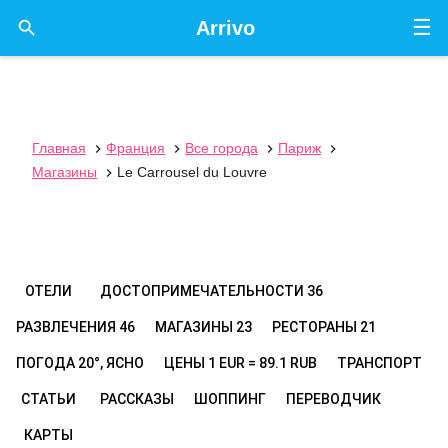
☰

Arrivo
Главная
Франция
Все города
Париж




Магазины
Le Carrousel du Louvre

ОТЕЛИ
ДОСТОПРИМЕЧАТЕЛЬНОСТИ
36
РАЗВЛЕЧЕНИЯ
46
МАГАЗИНЫ
23
РЕСТОРАНЫ
21
ПОГОДА
20°, ЯСНО
ЦЕНЫ
1 EUR = 89.1 RUB
ТРАНСПОРТ
СТАТЬИ
РАССКАЗЫ
ШОППИНГ
ПЕРЕВОДЧИК
КАРТЫ