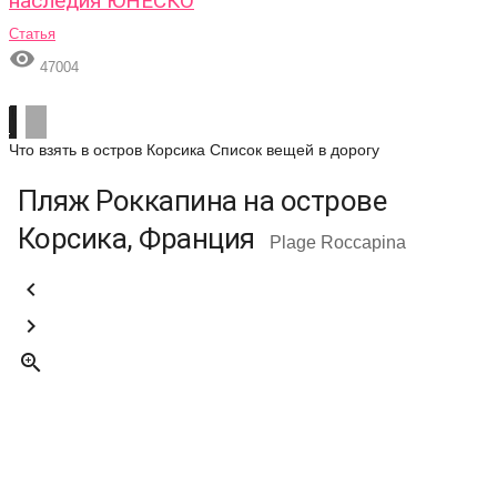
наследия ЮНЕСКО
Статья

47004
Что взять в остров Корсика
Список вещей в дорогу
Пляж Роккапина на острове
Корсика, Франция
Plage Roccapina


