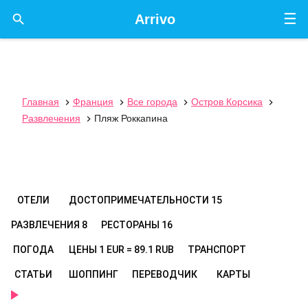
☰

Arrivo
Главная
Франция
Все города
Остров Корсика




Развлечения
Пляж Роккапина

ОТЕЛИ
ДОСТОПРИМЕЧАТЕЛЬНОСТИ
15
РАЗВЛЕЧЕНИЯ
8
РЕСТОРАНЫ
16
ПОГОДА
ЦЕНЫ
1 EUR = 89.1 RUB
ТРАНСПОРТ
СТАТЬИ
ШОППИНГ
ПЕРЕВОДЧИК
КАРТЫ
