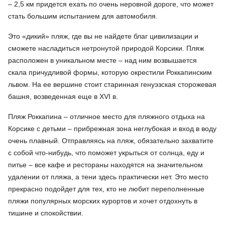
– 2,5 км придется ехать по очень неровной дороге, что может
стать большим испытанием для автомобиля.
Это «дикий» пляж, где вы не найдете благ цивилизации и
сможете насладиться нетронутой природой Корсики. Пляж
расположен в уникальном месте – над ним возвышается
скала причудливой формы, которую окрестили Роккапинским
львом. На ее вершине стоит старинная генуэзская сторожевая
башня, возведенная еще в XVI в.
Пляж Роккапина – отличное место для пляжного отдыха на
Корсике с детьми – прибрежная зона неглубокая и вход в воду
очень плавный. Отправляясь на пляж, обязательно захватите
с собой что-нибудь, что поможет укрыться от солнца, еду и
питье – все кафе и рестораны находятся на значительном
удалении от пляжа, а тени здесь практически нет. Это место
прекрасно подойдет для тех, кто не любит переполненные
пляжи популярных морских курортов и хочет отдохнуть в
тишине и спокойствии.