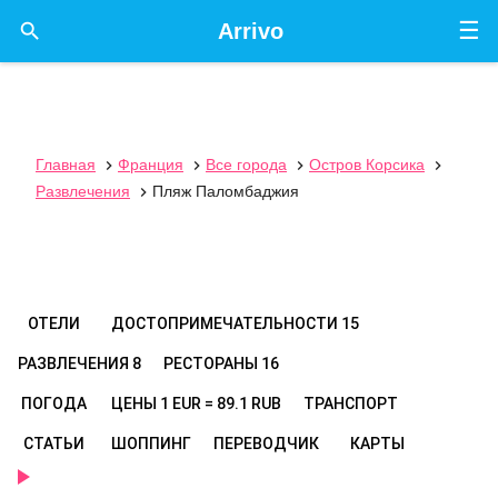
☰

Arrivo
Главная
Франция
Все города
Остров Корсика




Развлечения
Пляж Паломбаджия

ОТЕЛИ
ДОСТОПРИМЕЧАТЕЛЬНОСТИ
15
РАЗВЛЕЧЕНИЯ
8
РЕСТОРАНЫ
16
ПОГОДА
ЦЕНЫ
1 EUR = 89.1 RUB
ТРАНСПОРТ
СТАТЬИ
ШОППИНГ
ПЕРЕВОДЧИК
КАРТЫ
