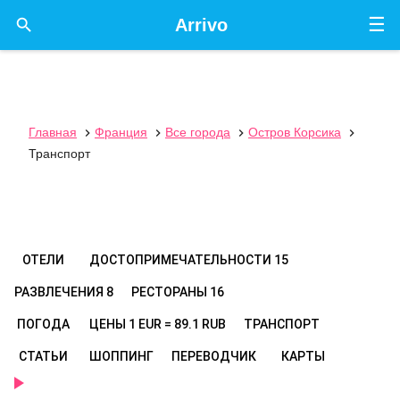
☰

Arrivo
Главная
Франция
Все города
Остров Корсика




Транспорт
ОТЕЛИ
ДОСТОПРИМЕЧАТЕЛЬНОСТИ
15
РАЗВЛЕЧЕНИЯ
8
РЕСТОРАНЫ
16
ПОГОДА
ЦЕНЫ
1 EUR = 89.1 RUB
ТРАНСПОРТ
СТАТЬИ
ШОППИНГ
ПЕРЕВОДЧИК
КАРТЫ
