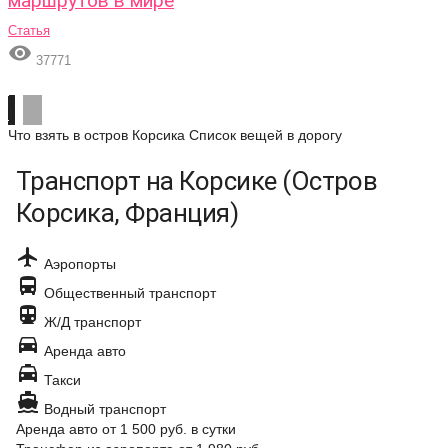
маршрутов в мире
Статья

37771
Что взять в остров Корсика
Список вещей в дорогу
Транспорт на Корсике (Остров
Корсика, Франция)

Аэропорты

Общественный транспорт

Ж/Д транспорт

Аренда авто

Такси

Водный транспорт
Аренда авто
от 1 500 руб.
в сутки