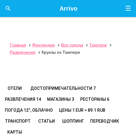
☰

Arrivo
Главная
Финляндия
Все города
Тампере




Развлечения
Круизы из Тампере

ОТЕЛИ
ДОСТОПРИМЕЧАТЕЛЬНОСТИ
7
РАЗВЛЕЧЕНИЯ
14
МАГАЗИНЫ
3
РЕСТОРАНЫ
6
ПОГОДА
12°, ОБЛАЧНО
ЦЕНЫ
1 EUR = 89.1 RUB
ТРАНСПОРТ
СТАТЬИ
ШОППИНГ
ПЕРЕВОДЧИК
КАРТЫ