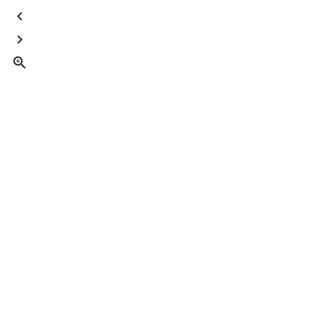


