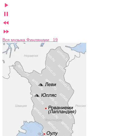




Вся музыка Финляндии 19