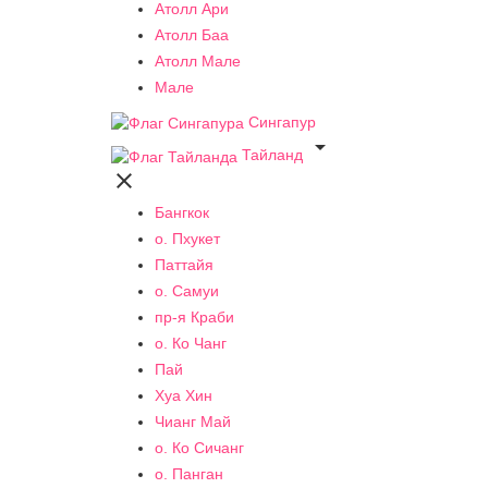
Атолл Ари
Атолл Баа
Атолл Мале
Мале
Сингапур

Тайланд

Бангкок
о. Пхукет
Паттайя
о. Самуи
пр-я Краби
о. Ко Чанг
Пай
Хуа Хин
Чианг Май
о. Ко Сичанг
о. Панган