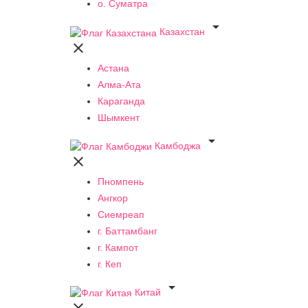
о. Суматра

Казахстан

Астана
Алма-Ата
Караганда
Шымкент

Камбоджа

Пномпень
Ангкор
Сиемреап
г. Баттамбанг
г. Кампот
г. Кеп

Китай