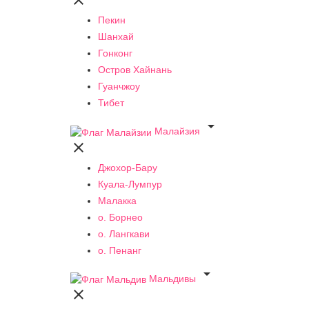

Пекин
Шанхай
Гонконг
Остров Хайнань
Гуанчжоу
Тибет

Малайзия

Джохор-Бару
Куала-Лумпур
Малакка
о. Борнео
о. Лангкави
о. Пенанг

Мальдивы
