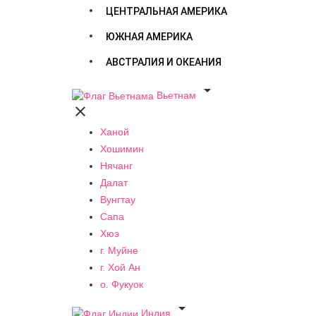
ЦЕНТРАЛЬНАЯ АМЕРИКА
ЮЖНАЯ АМЕРИКА
АВСТРАЛИЯ И ОКЕАНИЯ

Вьетнам

Ханой
Хошимин
Нячанг
Далат
Вунгтау
Сапа
Хюэ
г. Муйне
г. Хой Ан
о. Фукуок

Индия