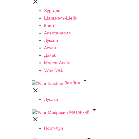

Хургада
Шарм-эль-Шейх
Каир
Александрия
Луксор
Асуан
Дахаб
Марса-Алам
Эль-Гуна

Замбия

Лусака

Маврикий

Порт-Луи
