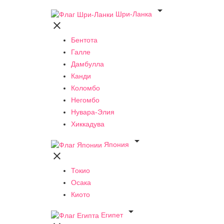

Шри-Ланка

Бентота
Галле
Дамбулла
Канди
Коломбо
Негомбо
Нувара-Элия
Хиккадува

Япония

Токио
Осака
Киото

Египет