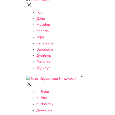

Гоа
Дели
Мумбаи
Керала
Агра
Калькутта
Варанаси
Джайпур
Ришикеш
Удайпур

Индонезия

о. Бали
о. Ява
о. Ломбок
Джакарта