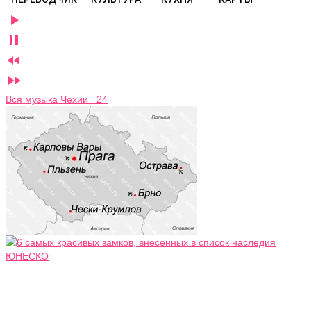




Вся музыка Чехии 24