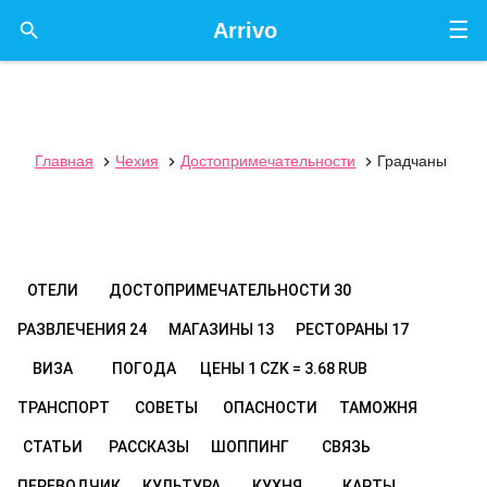
☰

Arrivo
Главная
Чехия
Достопримечательности
Градчаны



ОТЕЛИ
ДОСТОПРИМЕЧАТЕЛЬНОСТИ
30
РАЗВЛЕЧЕНИЯ
24
МАГАЗИНЫ
13
РЕСТОРАНЫ
17
ВИЗА
ПОГОДА
ЦЕНЫ
1 CZK = 3.68 RUB
ТРАНСПОРТ
СОВЕТЫ
ОПАСНОСТИ
ТАМОЖНЯ
СТАТЬИ
РАССКАЗЫ
ШОППИНГ
СВЯЗЬ
ПЕРЕВОДЧИК
КУЛЬТУРА
КУХНЯ
КАРТЫ