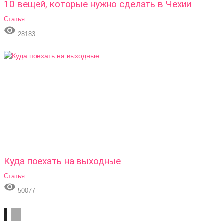
10 вещей, которые нужно сделать в Чехии
Статья

28183
Куда поехать на выходные
Статья

50077