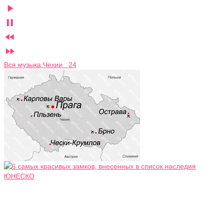




Вся музыка Чехии 24