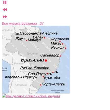



Вся музыка Бразилии 37