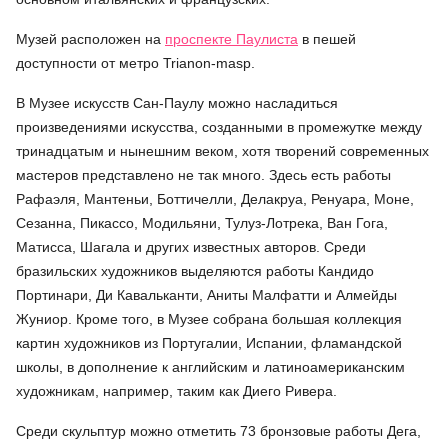
Музей расположен на
проспекте Паулиста
в пешей
доступности от метро Trianon-masp.
В Музее искусств Сан-Паулу можно насладиться
произведениями искусства, созданными в промежутке между
тринадцатым и нынешним веком, хотя творений современных
мастеров представлено не так много. Здесь есть работы
Рафаэля, Мантеньи, Боттичелли, Делакруа, Ренуара, Моне,
Сезанна, Пикассо, Модильяни, Тулуз-Лотрека, Ван Гога,
Матисса, Шагала и других известных авторов. Среди
бразильских художников выделяются работы Кандидо
Портинари, Ди Кавальканти, Аниты Малфатти и Алмейды
Жуниор. Кроме того, в Музее собрана большая коллекция
картин художников из Португалии, Испании, фламандской
школы, в дополнение к английским и латиноамериканским
художникам, например, таким как Диего Ривера.
Среди скульптур можно отметить 73 бронзовые работы Дега,