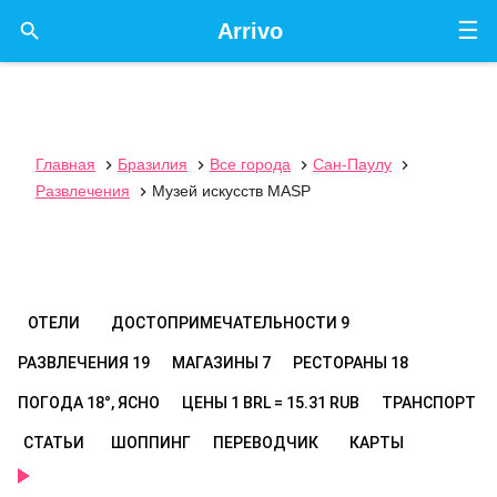
☰

Arrivo
Главная
Бразилия
Все города
Сан-Паулу




Развлечения
Музей искусств MASP

ОТЕЛИ
ДОСТОПРИМЕЧАТЕЛЬНОСТИ
9
РАЗВЛЕЧЕНИЯ
19
МАГАЗИНЫ
7
РЕСТОРАНЫ
18
ПОГОДА
18°, ЯСНО
ЦЕНЫ
1 BRL = 15.31 RUB
ТРАНСПОРТ
СТАТЬИ
ШОППИНГ
ПЕРЕВОДЧИК
КАРТЫ
