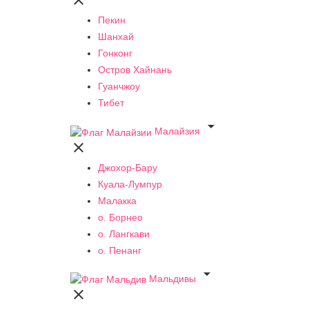

Пекин
Шанхай
Гонконг
Остров Хайнань
Гуанчжоу
Тибет

Малайзия

Джохор-Бару
Куала-Лумпур
Малакка
о. Борнео
о. Лангкави
о. Пенанг

Мальдивы
