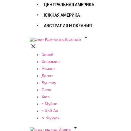
ЦЕНТРАЛЬНАЯ АМЕРИКА
ЮЖНАЯ АМЕРИКА
АВСТРАЛИЯ И ОКЕАНИЯ

Вьетнам

Ханой
Хошимин
Нячанг
Далат
Вунгтау
Сапа
Хюэ
г. Муйне
г. Хой Ан
о. Фукуок

Индия