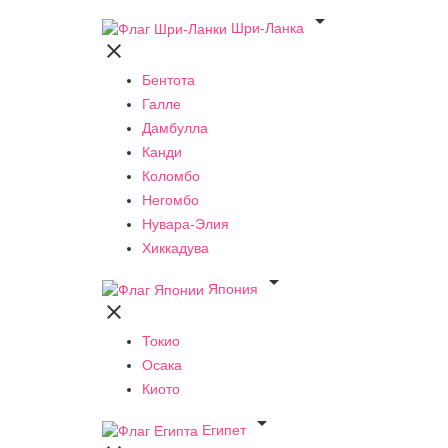

Шри-Ланка

Бентота
Галле
Дамбулла
Канди
Коломбо
Негомбо
Нувара-Элия
Хиккадува

Япония

Токио
Осака
Киото

Египет