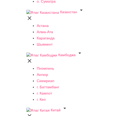
о. Суматра

Казахстан

Астана
Алма-Ата
Караганда
Шымкент

Камбоджа

Пномпень
Ангкор
Сиемреап
г. Баттамбанг
г. Кампот
г. Кеп

Китай