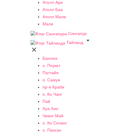
Атолл Ари
Атолл Баа
Атолл Мале
Мале
Сингапур

Тайланд

Бангкок
о. Пхукет
Паттайя
о. Самуи
пр-я Краби
о. Ко Чанг
Пай
Хуа Хин
Чианг Май
о. Ко Сичанг
о. Панган