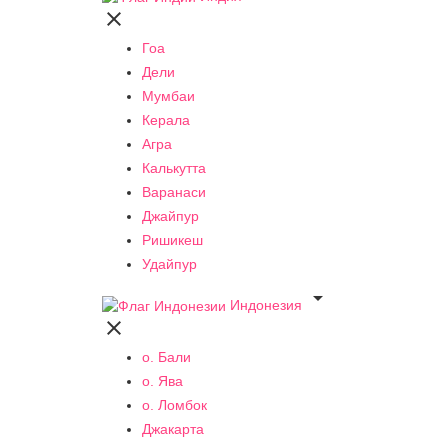

Гоа
Дели
Мумбаи
Керала
Агра
Калькутта
Варанаси
Джайпур
Ришикеш
Удайпур

Индонезия

о. Бали
о. Ява
о. Ломбок
Джакарта