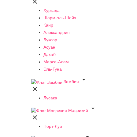

Хургада
Шарм-эль-Шейх
Каир
Александрия
Луксор
Асуан
Дахаб
Марса-Алам
Эль-Гуна

Замбия

Лусака

Маврикий

Порт-Луи
