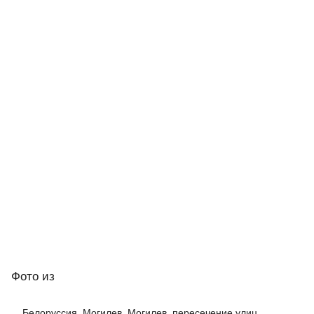
Фото
из
Белоруссия, Могилев, Могилев, пересечение улиц