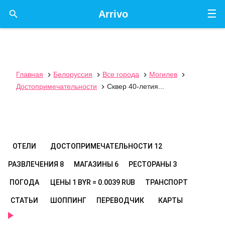
☰

Arrivo
Главная
Белоруссия
Все города
Могилев




Достопримечательности
Сквер 40-летия...

ОТЕЛИ
ДОСТОПРИМЕЧАТЕЛЬНОСТИ
12
РАЗВЛЕЧЕНИЯ
8
МАГАЗИНЫ
6
РЕСТОРАНЫ
3
ПОГОДА
ЦЕНЫ
1 BYR = 0.0039 RUB
ТРАНСПОРТ
СТАТЬИ
ШОППИНГ
ПЕРЕВОДЧИК
КАРТЫ
