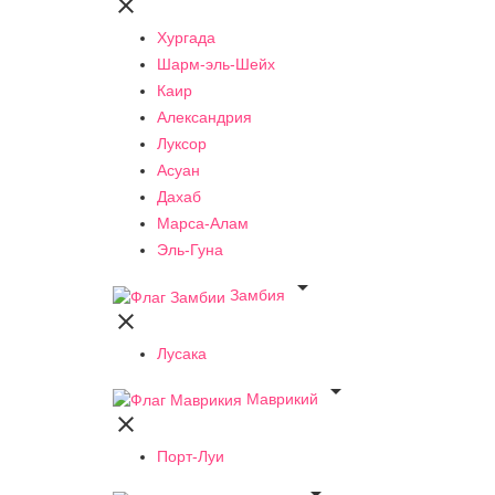

Хургада
Шарм-эль-Шейх
Каир
Александрия
Луксор
Асуан
Дахаб
Марса-Алам
Эль-Гуна

Замбия

Лусака

Маврикий

Порт-Луи
