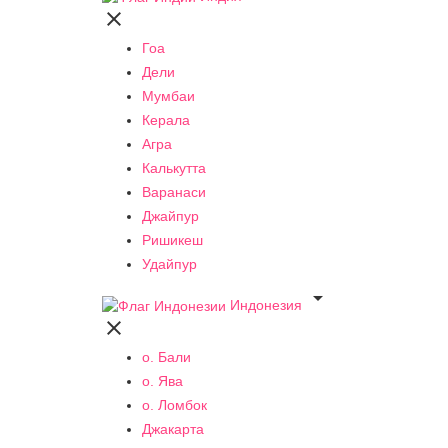

Гоа
Дели
Мумбаи
Керала
Агра
Калькутта
Варанаси
Джайпур
Ришикеш
Удайпур

Индонезия

о. Бали
о. Ява
о. Ломбок
Джакарта