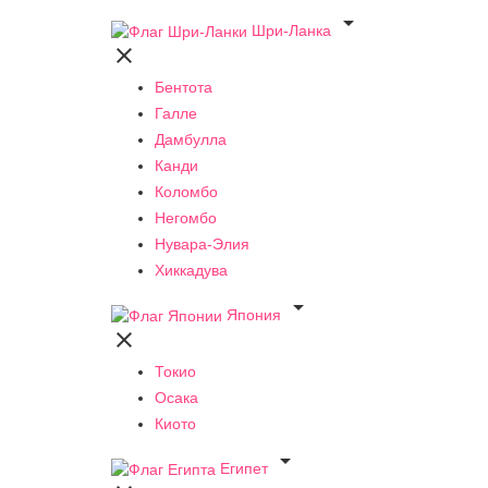

Шри-Ланка

Бентота
Галле
Дамбулла
Канди
Коломбо
Негомбо
Нувара-Элия
Хиккадува

Япония

Токио
Осака
Киото

Египет