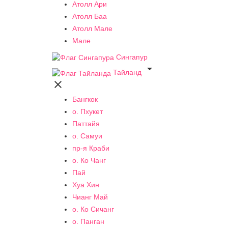
Атолл Ари
Атолл Баа
Атолл Мале
Мале
Сингапур

Тайланд

Бангкок
о. Пхукет
Паттайя
о. Самуи
пр-я Краби
о. Ко Чанг
Пай
Хуа Хин
Чианг Май
о. Ко Сичанг
о. Панган