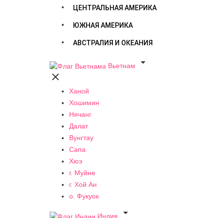
ЦЕНТРАЛЬНАЯ АМЕРИКА
ЮЖНАЯ АМЕРИКА
АВСТРАЛИЯ И ОКЕАНИЯ

Вьетнам

Ханой
Хошимин
Нячанг
Далат
Вунгтау
Сапа
Хюэ
г. Муйне
г. Хой Ан
о. Фукуок

Индия