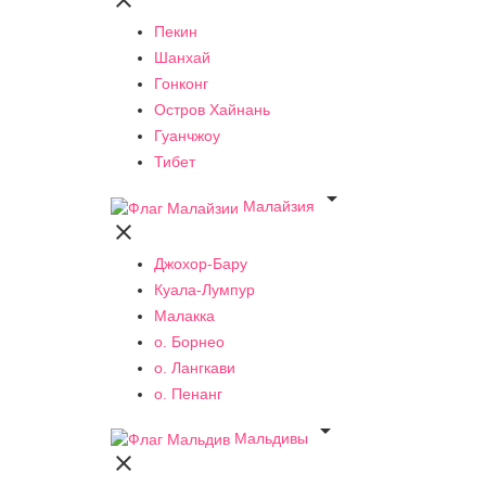

Пекин
Шанхай
Гонконг
Остров Хайнань
Гуанчжоу
Тибет

Малайзия

Джохор-Бару
Куала-Лумпур
Малакка
о. Борнео
о. Лангкави
о. Пенанг

Мальдивы
