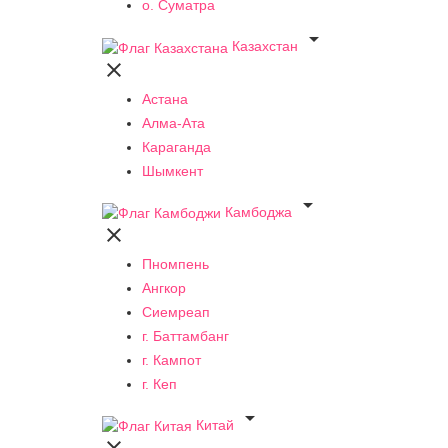
о. Суматра

Казахстан

Астана
Алма-Ата
Караганда
Шымкент

Камбоджа

Пномпень
Ангкор
Сиемреап
г. Баттамбанг
г. Кампот
г. Кеп

Китай