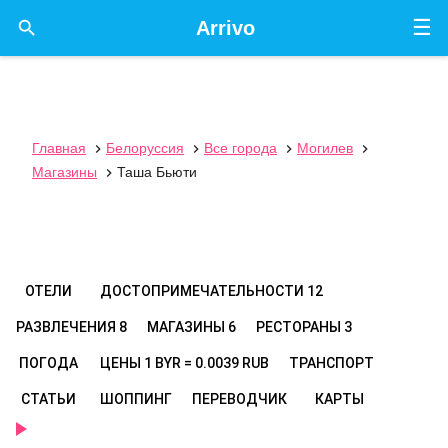
☰

Arrivo
Главная
Белоруссия
Все города
Могилев




Магазины
Таша Бьюти

ОТЕЛИ
ДОСТОПРИМЕЧАТЕЛЬНОСТИ
12
РАЗВЛЕЧЕНИЯ
8
МАГАЗИНЫ
6
РЕСТОРАНЫ
3
ПОГОДА
ЦЕНЫ
1 BYR = 0.0039 RUB
ТРАНСПОРТ
СТАТЬИ
ШОППИНГ
ПЕРЕВОДЧИК
КАРТЫ
