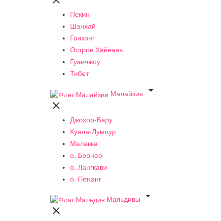

Пекин
Шанхай
Гонконг
Остров Хайнань
Гуанчжоу
Тибет

Малайзия

Джохор-Бару
Куала-Лумпур
Малакка
о. Борнео
о. Лангкави
о. Пенанг

Мальдивы
