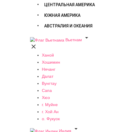
ЦЕНТРАЛЬНАЯ АМЕРИКА
ЮЖНАЯ АМЕРИКА
АВСТРАЛИЯ И ОКЕАНИЯ

Вьетнам

Ханой
Хошимин
Нячанг
Далат
Вунгтау
Сапа
Хюэ
г. Муйне
г. Хой Ан
о. Фукуок

Индия