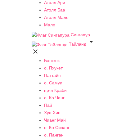
Атолл Ари
Атолл Баа
Атолл Мале
Мале
Сингапур

Тайланд

Бангкок
о. Пхукет
Паттайя
о. Самуи
пр-я Краби
о. Ко Чанг
Пай
Хуа Хин
Чианг Май
о. Ко Сичанг
о. Панган