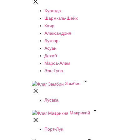

Хургада
Шарм-эль-Шейх
Каир
Александрия
Луксор
Асуан
Дахаб
Марса-Алам
Эль-Гуна

Замбия

Лусака

Маврикий

Порт-Луи
