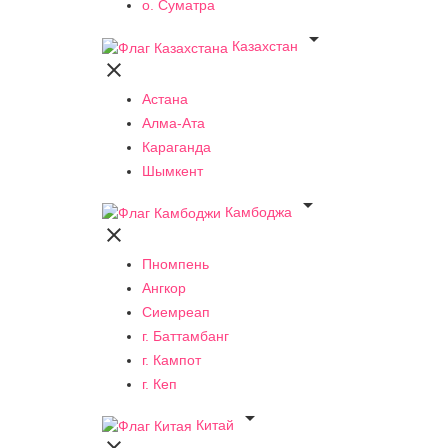
о. Суматра

Казахстан

Астана
Алма-Ата
Караганда
Шымкент

Камбоджа

Пномпень
Ангкор
Сиемреап
г. Баттамбанг
г. Кампот
г. Кеп

Китай