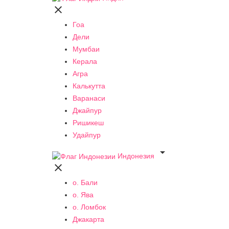

Гоа
Дели
Мумбаи
Керала
Агра
Калькутта
Варанаси
Джайпур
Ришикеш
Удайпур

Индонезия

о. Бали
о. Ява
о. Ломбок
Джакарта