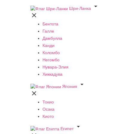

Шри-Ланка

Бентота
Галле
Дамбулла
Канди
Коломбо
Негомбо
Нувара-Элия
Хиккадува

Япония

Токио
Осака
Киото

Египет