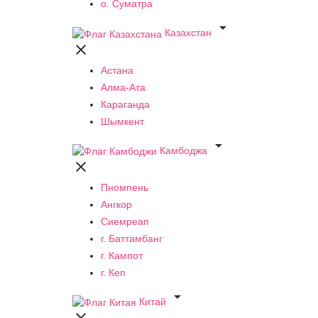
о. Суматра

Казахстан

Астана
Алма-Ата
Караганда
Шымкент

Камбоджа

Пномпень
Ангкор
Сиемреап
г. Баттамбанг
г. Кампот
г. Кеп

Китай