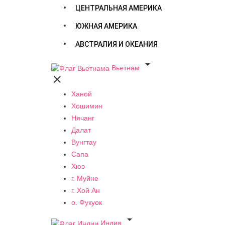
ЦЕНТРАЛЬНАЯ АМЕРИКА
ЮЖНАЯ АМЕРИКА
АВСТРАЛИЯ И ОКЕАНИЯ

Вьетнам

Ханой
Хошимин
Нячанг
Далат
Вунгтау
Сапа
Хюэ
г. Муйне
г. Хой Ан
о. Фукуок

Индия