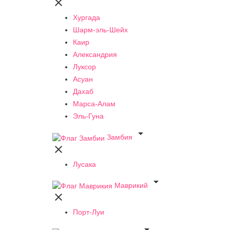

Хургада
Шарм-эль-Шейх
Каир
Александрия
Луксор
Асуан
Дахаб
Марса-Алам
Эль-Гуна

Замбия

Лусака

Маврикий

Порт-Луи
