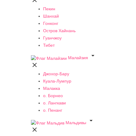

Пекин
Шанхай
Гонконг
Остров Хайнань
Гуанчжоу
Тибет

Малайзия

Джохор-Бару
Куала-Лумпур
Малакка
о. Борнео
о. Лангкави
о. Пенанг

Мальдивы
