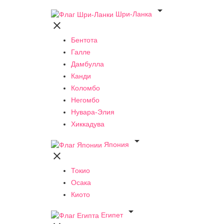

Шри-Ланка

Бентота
Галле
Дамбулла
Канди
Коломбо
Негомбо
Нувара-Элия
Хиккадува

Япония

Токио
Осака
Киото

Египет