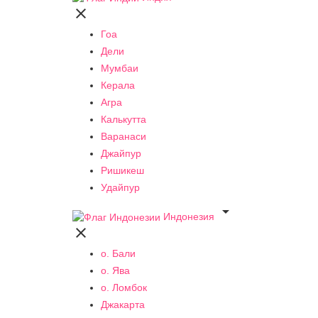

Гоа
Дели
Мумбаи
Керала
Агра
Калькутта
Варанаси
Джайпур
Ришикеш
Удайпур

Индонезия

о. Бали
о. Ява
о. Ломбок
Джакарта