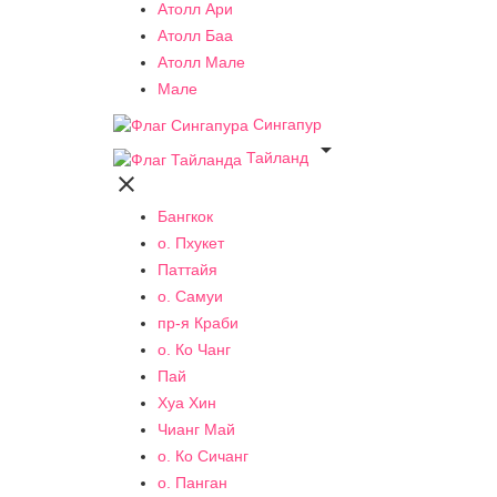
Атолл Ари
Атолл Баа
Атолл Мале
Мале
Сингапур

Тайланд

Бангкок
о. Пхукет
Паттайя
о. Самуи
пр-я Краби
о. Ко Чанг
Пай
Хуа Хин
Чианг Май
о. Ко Сичанг
о. Панган