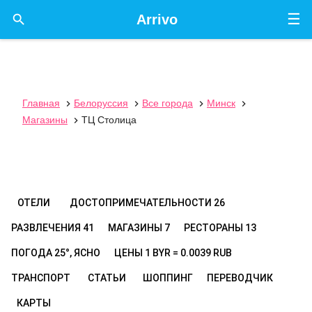
☰

Arrivo
Главная
Белоруссия
Все города
Минск




Магазины
ТЦ Столица

ОТЕЛИ
ДОСТОПРИМЕЧАТЕЛЬНОСТИ
26
РАЗВЛЕЧЕНИЯ
41
МАГАЗИНЫ
7
РЕСТОРАНЫ
13
ПОГОДА
25°, ЯСНО
ЦЕНЫ
1 BYR = 0.0039 RUB
ТРАНСПОРТ
СТАТЬИ
ШОППИНГ
ПЕРЕВОДЧИК
КАРТЫ