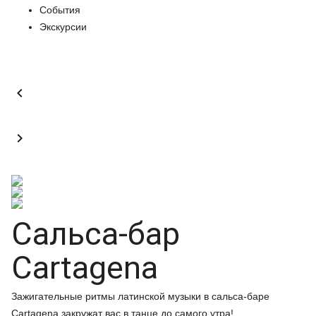
События
Экскурсии


Сальса-бар
Cartagena
Зажигательные ритмы латинской музыки в сальса-баре
Cartagena закружат вас в танце до самого утра!