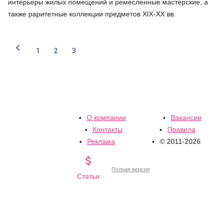
интерьеры жилых помещений и ремесленные мастерские, а
также раритетные коллекции предметов XIX-XX вв.

1
2
3
О компании
Вакансии
Контакты
Правила
Реклама
© 2011-2026

Полная версия
Статьи