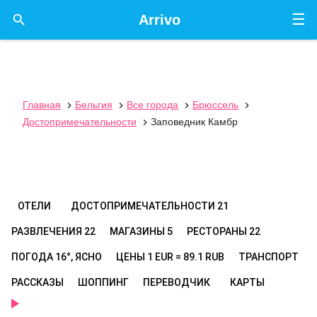
☰

Arrivo
Главная
Бельгия
Все города
Брюссель




Достопримечательности
Заповедник Камбр

ОТЕЛИ
ДОСТОПРИМЕЧАТЕЛЬНОСТИ
21
РАЗВЛЕЧЕНИЯ
22
МАГАЗИНЫ
5
РЕСТОРАНЫ
22
ПОГОДА
16°, ЯСНО
ЦЕНЫ
1 EUR = 89.1 RUB
ТРАНСПОРТ
РАССКАЗЫ
ШОППИНГ
ПЕРЕВОДЧИК
КАРТЫ
