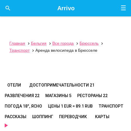
☰

Arrivo
Главная
Бельгия
Все города
Брюссель




Транспорт
Аренда велосипеда в Брюсселе

ОТЕЛИ
ДОСТОПРИМЕЧАТЕЛЬНОСТИ
21
РАЗВЛЕЧЕНИЯ
22
МАГАЗИНЫ
5
РЕСТОРАНЫ
22
ПОГОДА
18°, ЯСНО
ЦЕНЫ
1 EUR = 89.1 RUB
ТРАНСПОРТ
РАССКАЗЫ
ШОППИНГ
ПЕРЕВОДЧИК
КАРТЫ
