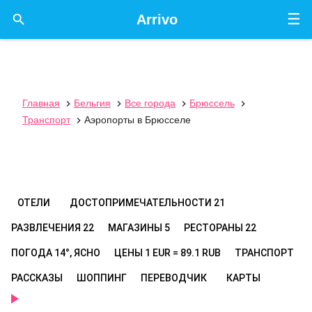
☰

Arrivo
Главная
Бельгия
Все города
Брюссель




Транспорт
Аэропорты в Брюсселе

ОТЕЛИ
ДОСТОПРИМЕЧАТЕЛЬНОСТИ
21
РАЗВЛЕЧЕНИЯ
22
МАГАЗИНЫ
5
РЕСТОРАНЫ
22
ПОГОДА
14°, ЯСНО
ЦЕНЫ
1 EUR = 89.1 RUB
ТРАНСПОРТ
РАССКАЗЫ
ШОППИНГ
ПЕРЕВОДЧИК
КАРТЫ
