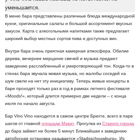
уменьшается.
В меню бара представлены различные блюда международной
кухни, оригинальные салаты и большой ассортимент вкусных
закусок. Карта с алкогольными напитками также предлагает
широкий выбор местных сортов пива и доступных вин.
Внутри бара очень приятная камерная атмосфера. Обилие
дерева, вечернее мерцание свечей и музыка придают
заведению расслабленный и умиротворяющий тон. Когда-то в
стенах бара звучала живая музыка, но жалобы соседей на
шум свели на нет эту инициативу. Теперь живые концерты в
баре проходят только раз в год в рамках летнего фестиваля
«Moods!», который длится примерно две недели – с конца
июля по начало августа.
Бар Vino Vino находится в самом центре Брюгге, всего в паре
шагов от главной
площади Маркт
. Прогулка из
Старого города
до бара займет не более 5 минут. Ближайшая к заведению
автобусная остановка называется «Stadsschouwburg». Из