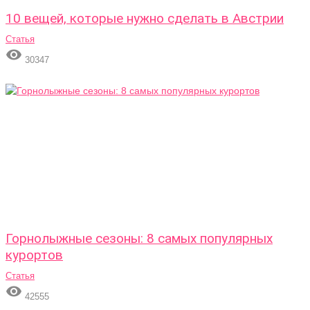
10 вещей, которые нужно сделать в Австрии
Статья

30347
Горнолыжные сезоны: 8 самых популярных
курортов
Статья

42555