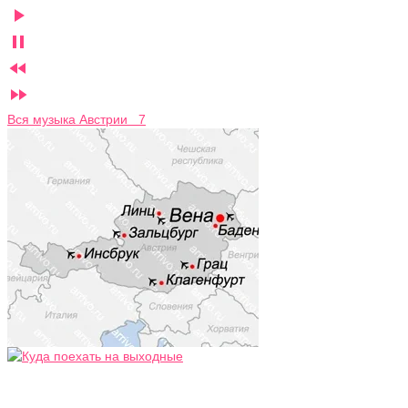




Вся музыка Австрии 7