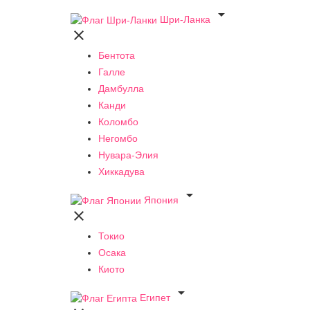

Шри-Ланка

Бентота
Галле
Дамбулла
Канди
Коломбо
Негомбо
Нувара-Элия
Хиккадува

Япония

Токио
Осака
Киото

Египет