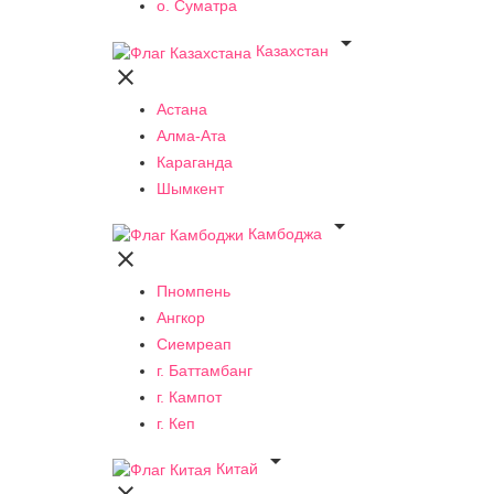
о. Суматра

Казахстан

Астана
Алма-Ата
Караганда
Шымкент

Камбоджа

Пномпень
Ангкор
Сиемреап
г. Баттамбанг
г. Кампот
г. Кеп

Китай