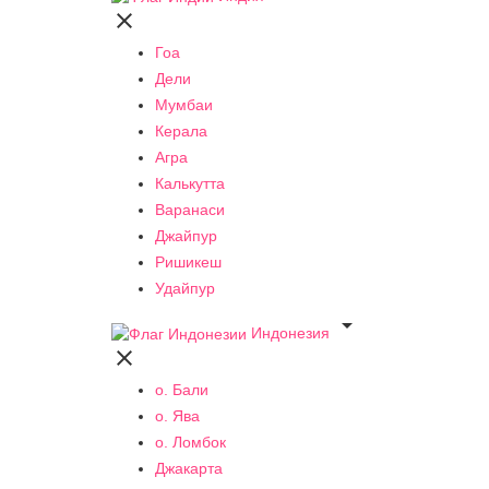

Гоа
Дели
Мумбаи
Керала
Агра
Калькутта
Варанаси
Джайпур
Ришикеш
Удайпур

Индонезия

о. Бали
о. Ява
о. Ломбок
Джакарта