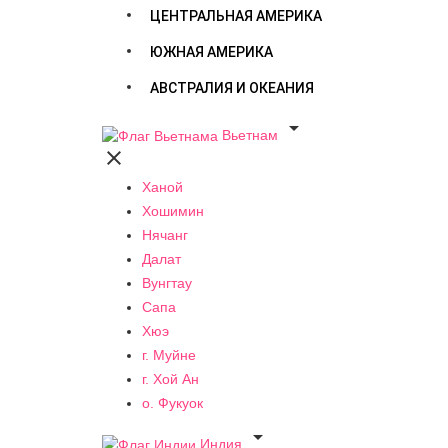
ЦЕНТРАЛЬНАЯ АМЕРИКА
ЮЖНАЯ АМЕРИКА
АВСТРАЛИЯ И ОКЕАНИЯ

Вьетнам

Ханой
Хошимин
Нячанг
Далат
Вунгтау
Сапа
Хюэ
г. Муйне
г. Хой Ан
о. Фукуок

Индия