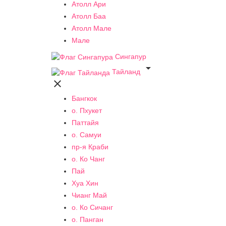
Атолл Ари
Атолл Баа
Атолл Мале
Мале
Сингапур

Тайланд

Бангкок
о. Пхукет
Паттайя
о. Самуи
пр-я Краби
о. Ко Чанг
Пай
Хуа Хин
Чианг Май
о. Ко Сичанг
о. Панган