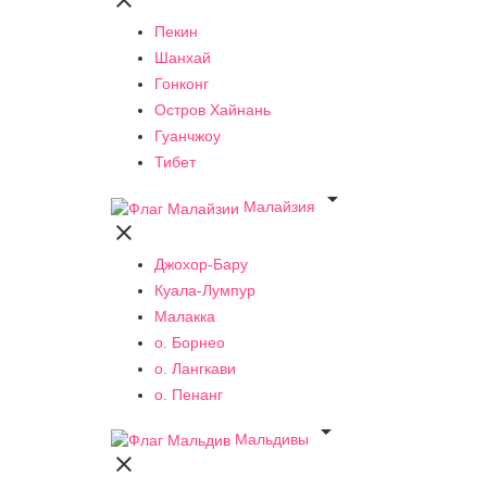

Пекин
Шанхай
Гонконг
Остров Хайнань
Гуанчжоу
Тибет

Малайзия

Джохор-Бару
Куала-Лумпур
Малакка
о. Борнео
о. Лангкави
о. Пенанг

Мальдивы
