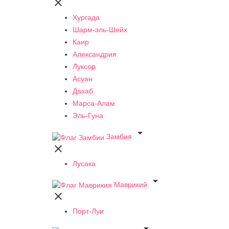

Хургада
Шарм-эль-Шейх
Каир
Александрия
Луксор
Асуан
Дахаб
Марса-Алам
Эль-Гуна

Замбия

Лусака

Маврикий

Порт-Луи
