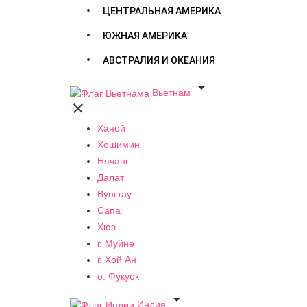
ЦЕНТРАЛЬНАЯ АМЕРИКА
ЮЖНАЯ АМЕРИКА
АВСТРАЛИЯ И ОКЕАНИЯ

Вьетнам

Ханой
Хошимин
Нячанг
Далат
Вунгтау
Сапа
Хюэ
г. Муйне
г. Хой Ан
о. Фукуок

Индия