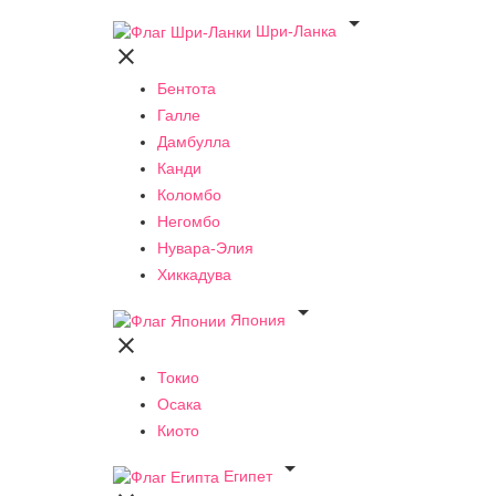

Шри-Ланка

Бентота
Галле
Дамбулла
Канди
Коломбо
Негомбо
Нувара-Элия
Хиккадува

Япония

Токио
Осака
Киото

Египет