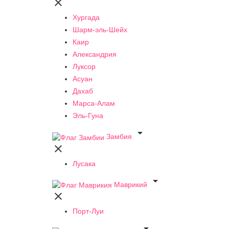

Хургада
Шарм-эль-Шейх
Каир
Александрия
Луксор
Асуан
Дахаб
Марса-Алам
Эль-Гуна

Замбия

Лусака

Маврикий

Порт-Луи
