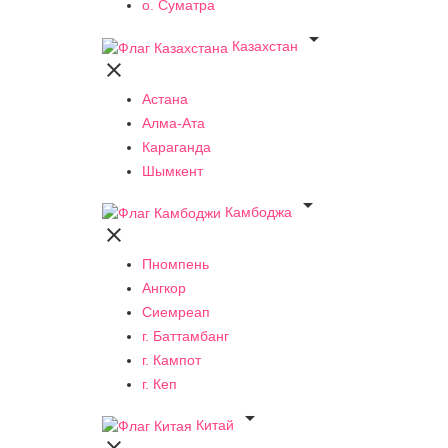
о. Суматра

Казахстан

Астана
Алма-Ата
Караганда
Шымкент

Камбоджа

Пномпень
Ангкор
Сиемреап
г. Баттамбанг
г. Кампот
г. Кеп

Китай