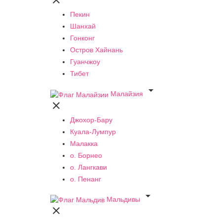

Пекин
Шанхай
Гонконг
Остров Хайнань
Гуанчжоу
Тибет

Малайзия

Джохор-Бару
Куала-Лумпур
Малакка
о. Борнео
о. Лангкави
о. Пенанг

Мальдивы
