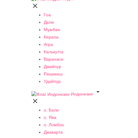

Гоа
Дели
Мумбаи
Керала
Агра
Калькутта
Варанаси
Джайпур
Ришикеш
Удайпур

Индонезия

о. Бали
о. Ява
о. Ломбок
Джакарта