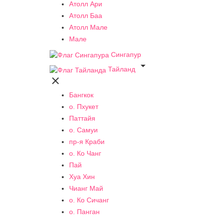
Атолл Ари
Атолл Баа
Атолл Мале
Мале
Сингапур

Тайланд

Бангкок
о. Пхукет
Паттайя
о. Самуи
пр-я Краби
о. Ко Чанг
Пай
Хуа Хин
Чианг Май
о. Ко Сичанг
о. Панган