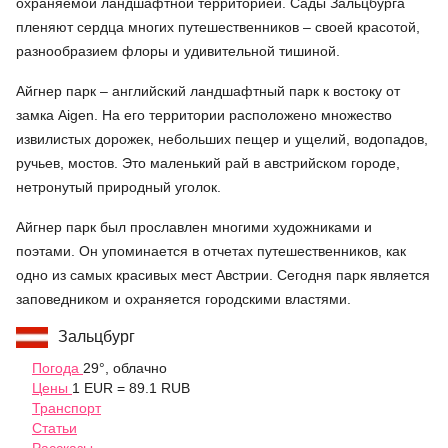
охраняемой ландшафтной территорией. Сады Зальцбурга
пленяют сердца многих путешественников – своей красотой,
разнообразием флоры и удивительной тишиной.
Айгнер парк – английский ландшафтный парк к востоку от
замка Aigen. На его территории расположено множество
извилистых дорожек, небольших пещер и ущелий, водопадов,
ручьев, мостов. Это маленький рай в австрийском городе,
нетронутый природный уголок.
Айгнер парк был прославлен многими художниками и
поэтами. Он упоминается в отчетах путешественников, как
одно из самых красивых мест Австрии. Сегодня парк является
заповедником и охраняется городскими властями.
Зальцбург
Погода
29°, облачно
Цены
1 EUR = 89.1 RUB
Транспорт
Статьи