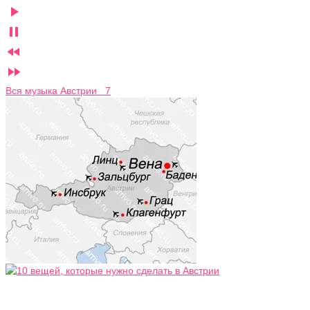




Вся музыка Австрии 7