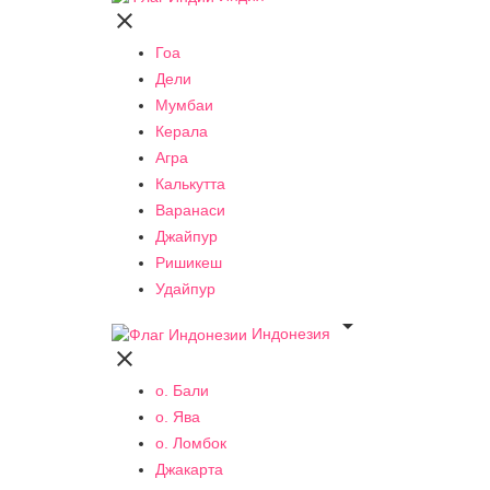

Гоа
Дели
Мумбаи
Керала
Агра
Калькутта
Варанаси
Джайпур
Ришикеш
Удайпур

Индонезия

о. Бали
о. Ява
о. Ломбок
Джакарта