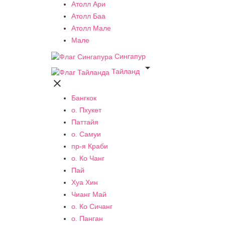
Атолл Ари
Атолл Баа
Атолл Мале
Мале
Сингапур

Тайланд

Бангкок
о. Пхукет
Паттайя
о. Самуи
пр-я Краби
о. Ко Чанг
Пай
Хуа Хин
Чианг Май
о. Ко Сичанг
о. Панган