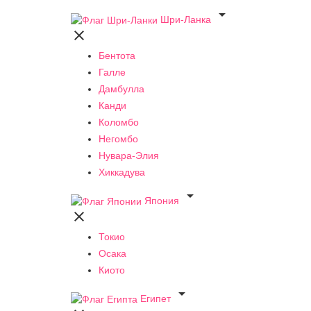

Шри-Ланка

Бентота
Галле
Дамбулла
Канди
Коломбо
Негомбо
Нувара-Элия
Хиккадува

Япония

Токио
Осака
Киото

Египет