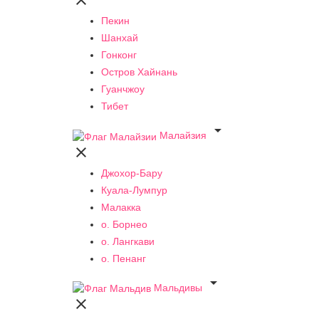

Пекин
Шанхай
Гонконг
Остров Хайнань
Гуанчжоу
Тибет

Малайзия

Джохор-Бару
Куала-Лумпур
Малакка
о. Борнео
о. Лангкави
о. Пенанг

Мальдивы
