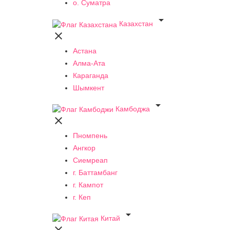
о. Суматра

Казахстан

Астана
Алма-Ата
Караганда
Шымкент

Камбоджа

Пномпень
Ангкор
Сиемреап
г. Баттамбанг
г. Кампот
г. Кеп

Китай