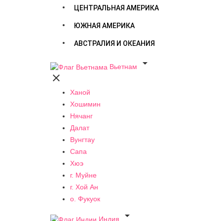
ЦЕНТРАЛЬНАЯ АМЕРИКА
ЮЖНАЯ АМЕРИКА
АВСТРАЛИЯ И ОКЕАНИЯ

Вьетнам

Ханой
Хошимин
Нячанг
Далат
Вунгтау
Сапа
Хюэ
г. Муйне
г. Хой Ан
о. Фукуок

Индия