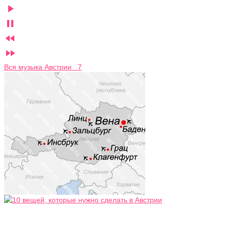




Вся музыка Австрии 7