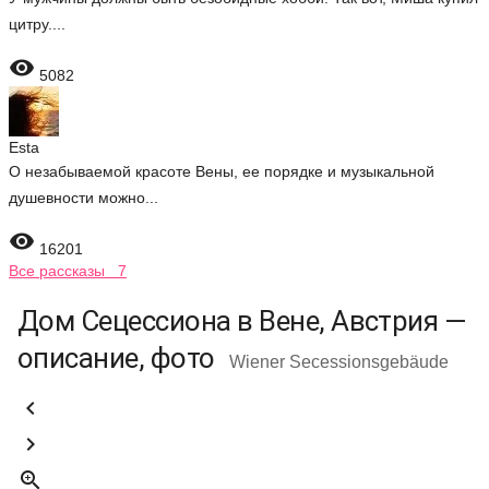
цитру....

5082
Esta
О незабываемой красоте Вены, ее порядке и музыкальной
душевности можно...

16201
Все рассказы 7
Дом Сецессиона в Вене, Австрия —
описание, фото
Wiener Secessionsgebäude


