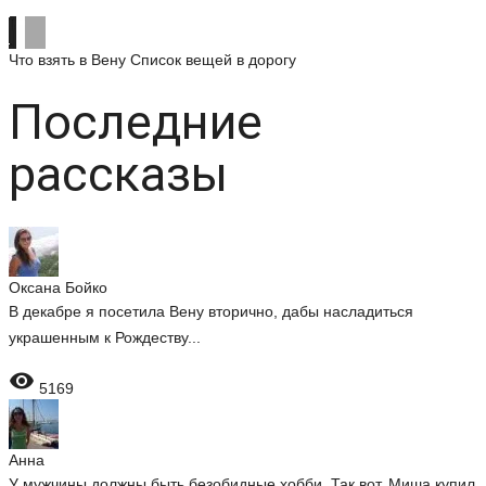
Что взять в Вену
Список вещей в дорогу
Последние
рассказы
Оксана Бойко
В декабре я посетила Вену вторично, дабы насладиться
украшенным к Рождеству...

5169
Анна
У мужчины должны быть безобидные хобби. Так вот, Миша купил