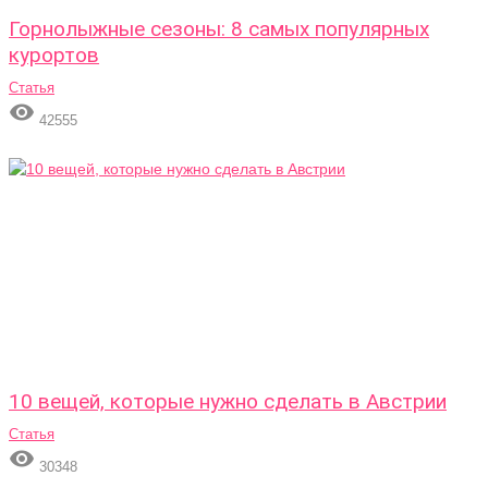
Горнолыжные сезоны: 8 самых популярных
курортов
Статья

42555
10 вещей, которые нужно сделать в Австрии
Статья

30348