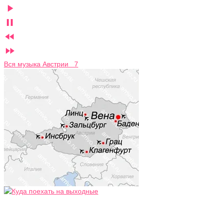




Вся музыка Австрии 7