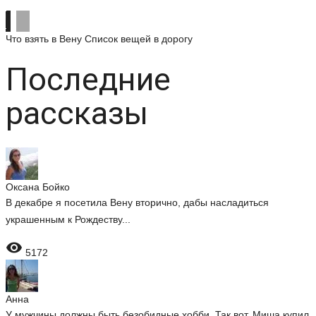
Что взять в Вену
Список вещей в дорогу
Последние
рассказы
Оксана Бойко
В декабре я посетила Вену вторично, дабы насладиться
украшенным к Рождеству...

5172
Анна
У мужчины должны быть безобидные хобби. Так вот, Миша купил