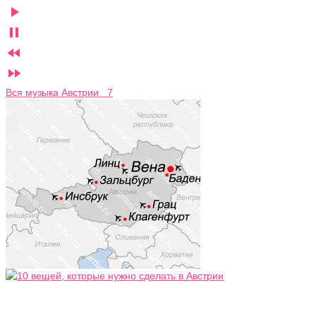




Вся музыка Австрии 7