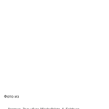
Фото
из
Австрия, Зальцбург, Mirabellplatz, 4, Salzburg