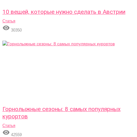
10 вещей, которые нужно сделать в Австрии
Статья

30350
Горнолыжные сезоны: 8 самых популярных
курортов
Статья

42559