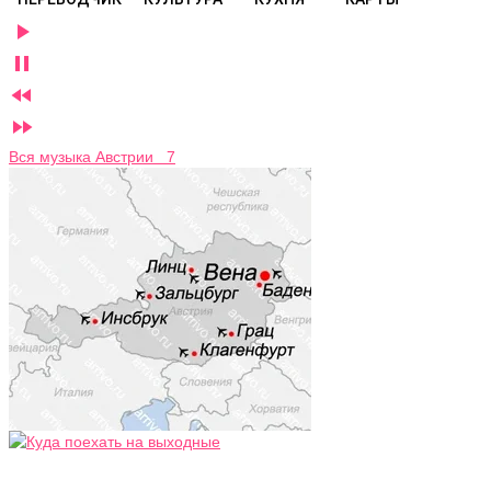




Вся музыка Австрии 7