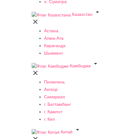
о. Суматра

Казахстан

Астана
Алма-Ата
Караганда
Шымкент

Камбоджа

Пномпень
Ангкор
Сиемреап
г. Баттамбанг
г. Кампот
г. Кеп

Китай