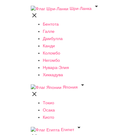

Шри-Ланка

Бентота
Галле
Дамбулла
Канди
Коломбо
Негомбо
Нувара-Элия
Хиккадува

Япония

Токио
Осака
Киото

Египет