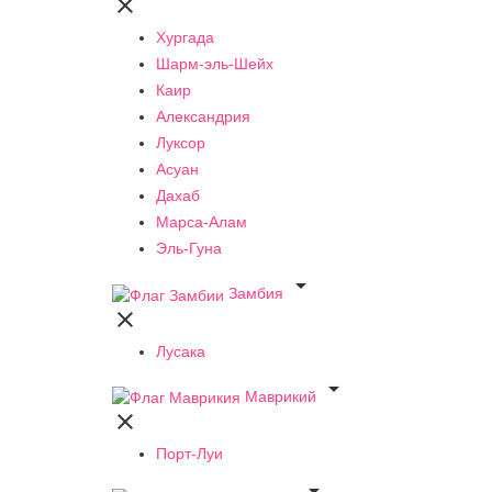

Хургада
Шарм-эль-Шейх
Каир
Александрия
Луксор
Асуан
Дахаб
Марса-Алам
Эль-Гуна

Замбия

Лусака

Маврикий

Порт-Луи
