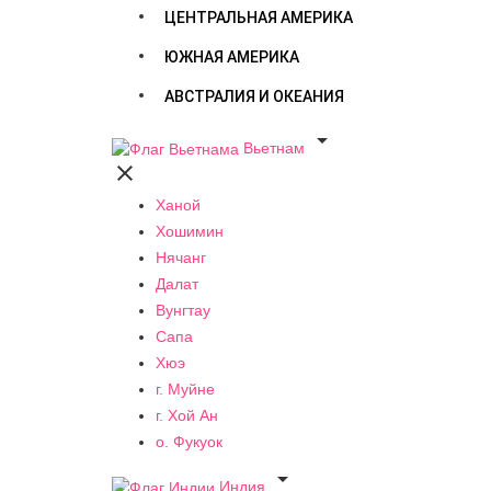
ЦЕНТРАЛЬНАЯ АМЕРИКА
ЮЖНАЯ АМЕРИКА
АВСТРАЛИЯ И ОКЕАНИЯ

Вьетнам

Ханой
Хошимин
Нячанг
Далат
Вунгтау
Сапа
Хюэ
г. Муйне
г. Хой Ан
о. Фукуок

Индия