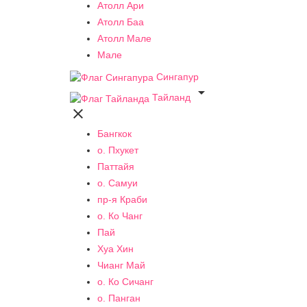
Атолл Ари
Атолл Баа
Атолл Мале
Мале
Сингапур

Тайланд

Бангкок
о. Пхукет
Паттайя
о. Самуи
пр-я Краби
о. Ко Чанг
Пай
Хуа Хин
Чианг Май
о. Ко Сичанг
о. Панган