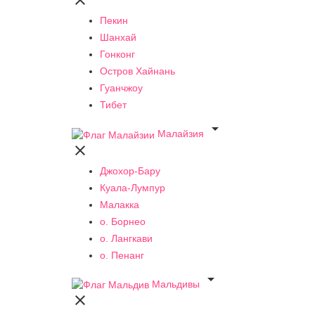

Пекин
Шанхай
Гонконг
Остров Хайнань
Гуанчжоу
Тибет

Малайзия

Джохор-Бару
Куала-Лумпур
Малакка
о. Борнео
о. Лангкави
о. Пенанг

Мальдивы
