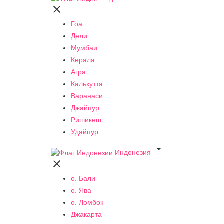

Гоа
Дели
Мумбаи
Керала
Агра
Калькутта
Варанаси
Джайпур
Ришикеш
Удайпур

Индонезия

о. Бали
о. Ява
о. Ломбок
Джакарта