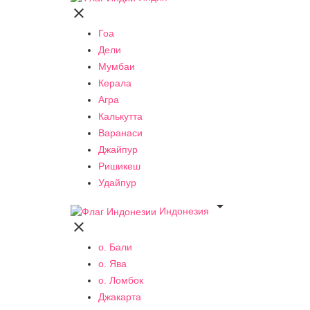

Гоа
Дели
Мумбаи
Керала
Агра
Калькутта
Варанаси
Джайпур
Ришикеш
Удайпур

Индонезия

о. Бали
о. Ява
о. Ломбок
Джакарта