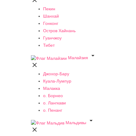

Пекин
Шанхай
Гонконг
Остров Хайнань
Гуанчжоу
Тибет

Малайзия

Джохор-Бару
Куала-Лумпур
Малакка
о. Борнео
о. Лангкави
о. Пенанг

Мальдивы
