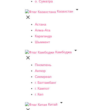
о. Суматра

Казахстан

Астана
Алма-Ата
Караганда
Шымкент

Камбоджа

Пномпень
Ангкор
Сиемреап
г. Баттамбанг
г. Кампот
г. Кеп

Китай