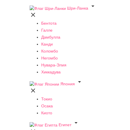

Шри-Ланка

Бентота
Галле
Дамбулла
Канди
Коломбо
Негомбо
Нувара-Элия
Хиккадува

Япония

Токио
Осака
Киото

Египет