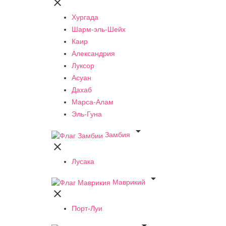

Хургада
Шарм-эль-Шейх
Каир
Александрия
Луксор
Асуан
Дахаб
Марса-Алам
Эль-Гуна

Замбия

Лусака

Маврикий

Порт-Луи
