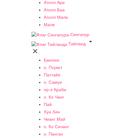
Атолл Ари
Атолл Баа
Атолл Мале
Мале
Сингапур

Тайланд

Бангкок
о. Пхукет
Паттайя
о. Самуи
пр-я Краби
о. Ко Чанг
Пай
Хуа Хин
Чианг Май
о. Ко Сичанг
о. Панган