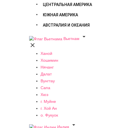
ЦЕНТРАЛЬНАЯ АМЕРИКА
ЮЖНАЯ АМЕРИКА
АВСТРАЛИЯ И ОКЕАНИЯ

Вьетнам

Ханой
Хошимин
Нячанг
Далат
Вунгтау
Сапа
Хюэ
г. Муйне
г. Хой Ан
о. Фукуок

Индия