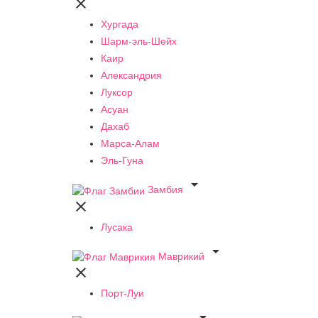

Хургада
Шарм-эль-Шейх
Каир
Александрия
Луксор
Асуан
Дахаб
Марса-Алам
Эль-Гуна

Замбия

Лусака

Маврикий

Порт-Луи
