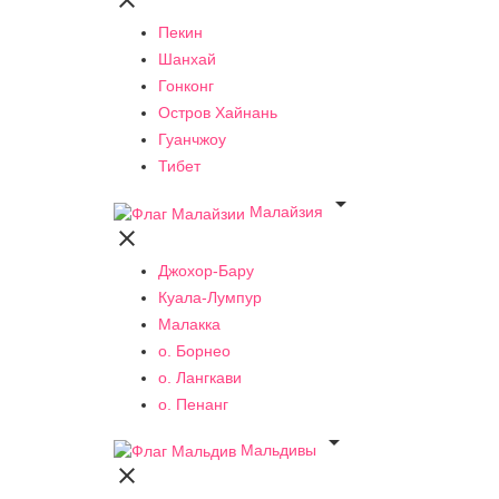

Пекин
Шанхай
Гонконг
Остров Хайнань
Гуанчжоу
Тибет

Малайзия

Джохор-Бару
Куала-Лумпур
Малакка
о. Борнео
о. Лангкави
о. Пенанг

Мальдивы
