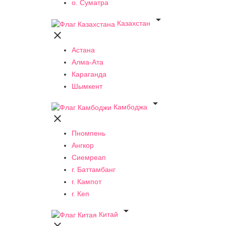
о. Суматра

Казахстан

Астана
Алма-Ата
Караганда
Шымкент

Камбоджа

Пномпень
Ангкор
Сиемреап
г. Баттамбанг
г. Кампот
г. Кеп

Китай