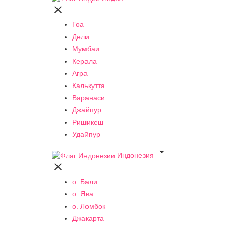

Гоа
Дели
Мумбаи
Керала
Агра
Калькутта
Варанаси
Джайпур
Ришикеш
Удайпур

Индонезия

о. Бали
о. Ява
о. Ломбок
Джакарта