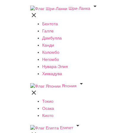

Шри-Ланка

Бентота
Галле
Дамбулла
Канди
Коломбо
Негомбо
Нувара-Элия
Хиккадува

Япония

Токио
Осака
Киото

Египет