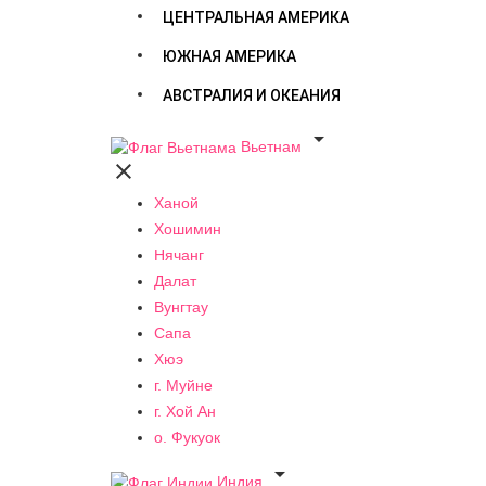
ЦЕНТРАЛЬНАЯ АМЕРИКА
ЮЖНАЯ АМЕРИКА
АВСТРАЛИЯ И ОКЕАНИЯ

Вьетнам

Ханой
Хошимин
Нячанг
Далат
Вунгтау
Сапа
Хюэ
г. Муйне
г. Хой Ан
о. Фукуок

Индия