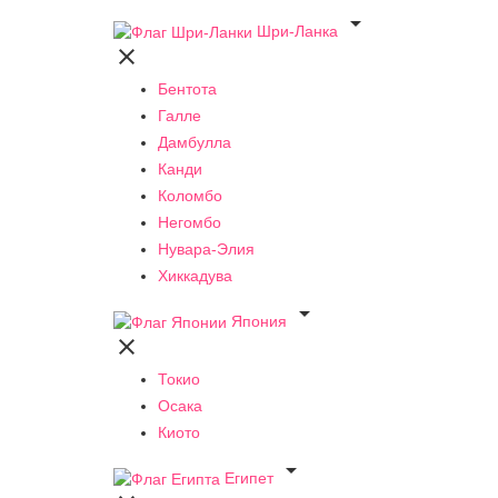

Шри-Ланка

Бентота
Галле
Дамбулла
Канди
Коломбо
Негомбо
Нувара-Элия
Хиккадува

Япония

Токио
Осака
Киото

Египет