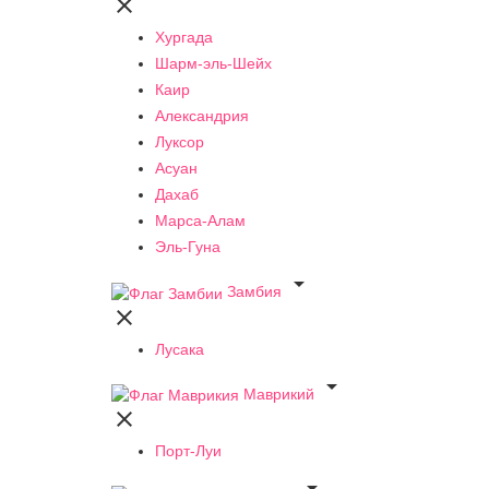

Хургада
Шарм-эль-Шейх
Каир
Александрия
Луксор
Асуан
Дахаб
Марса-Алам
Эль-Гуна

Замбия

Лусака

Маврикий

Порт-Луи
