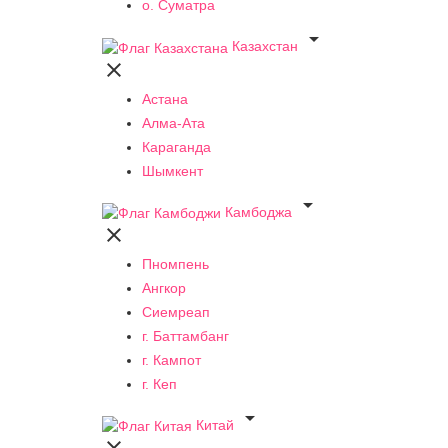
о. Суматра

Казахстан

Астана
Алма-Ата
Караганда
Шымкент

Камбоджа

Пномпень
Ангкор
Сиемреап
г. Баттамбанг
г. Кампот
г. Кеп

Китай