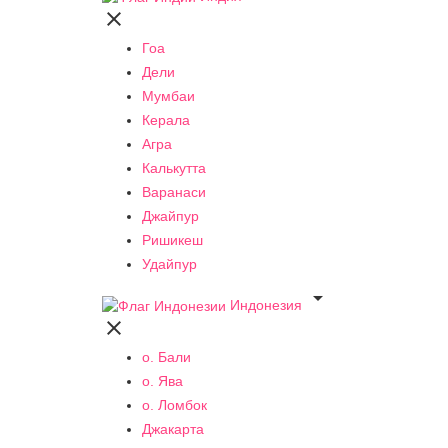

Гоа
Дели
Мумбаи
Керала
Агра
Калькутта
Варанаси
Джайпур
Ришикеш
Удайпур

Индонезия

о. Бали
о. Ява
о. Ломбок
Джакарта