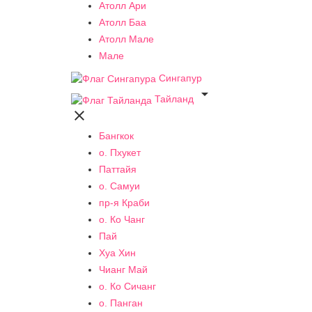
Атолл Ари
Атолл Баа
Атолл Мале
Мале
Сингапур

Тайланд

Бангкок
о. Пхукет
Паттайя
о. Самуи
пр-я Краби
о. Ко Чанг
Пай
Хуа Хин
Чианг Май
о. Ко Сичанг
о. Панган