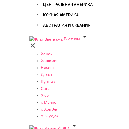
ЦЕНТРАЛЬНАЯ АМЕРИКА
ЮЖНАЯ АМЕРИКА
АВСТРАЛИЯ И ОКЕАНИЯ

Вьетнам

Ханой
Хошимин
Нячанг
Далат
Вунгтау
Сапа
Хюэ
г. Муйне
г. Хой Ан
о. Фукуок

Индия