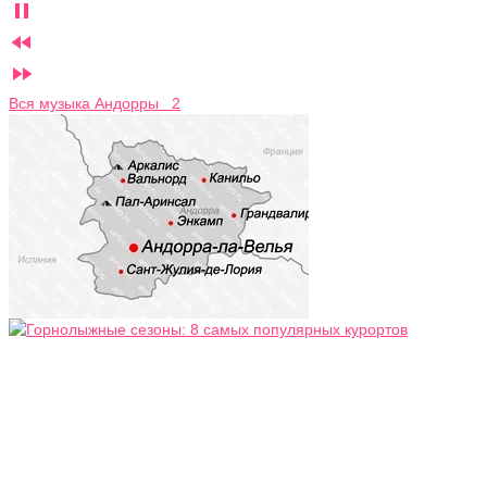



Вся музыка Андорры 2