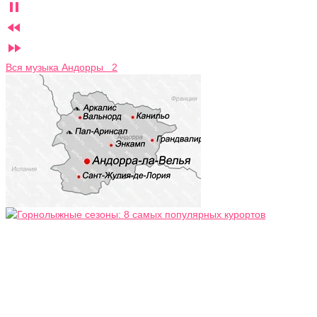



Вся музыка Андорры 2