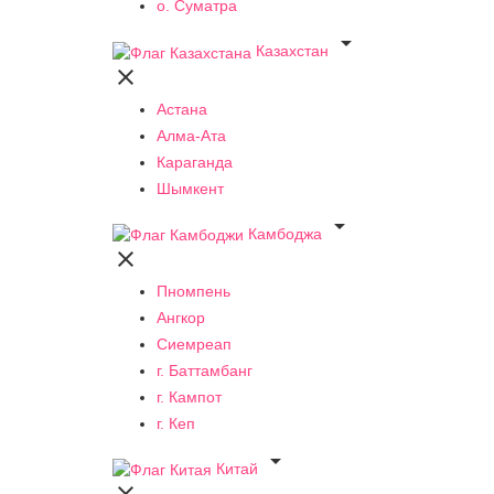
о. Суматра

Казахстан

Астана
Алма-Ата
Караганда
Шымкент

Камбоджа

Пномпень
Ангкор
Сиемреап
г. Баттамбанг
г. Кампот
г. Кеп

Китай