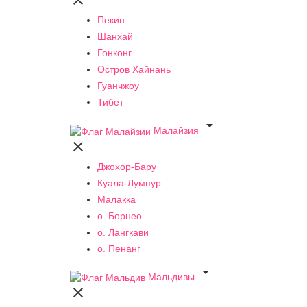

Пекин
Шанхай
Гонконг
Остров Хайнань
Гуанчжоу
Тибет

Малайзия

Джохор-Бару
Куала-Лумпур
Малакка
о. Борнео
о. Лангкави
о. Пенанг

Мальдивы
