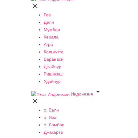

Гоа
Дели
Мумбаи
Керала
Агра
Калькутта
Варанаси
Джайпур
Ришикеш
Удайпур

Индонезия

о. Бали
о. Ява
о. Ломбок
Джакарта