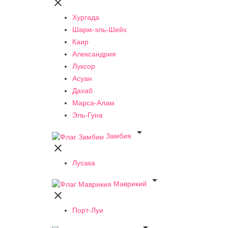

Хургада
Шарм-эль-Шейх
Каир
Александрия
Луксор
Асуан
Дахаб
Марса-Алам
Эль-Гуна

Замбия

Лусака

Маврикий

Порт-Луи
