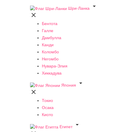

Шри-Ланка

Бентота
Галле
Дамбулла
Канди
Коломбо
Негомбо
Нувара-Элия
Хиккадува

Япония

Токио
Осака
Киото

Египет