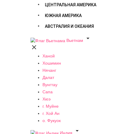
ЦЕНТРАЛЬНАЯ АМЕРИКА
ЮЖНАЯ АМЕРИКА
АВСТРАЛИЯ И ОКЕАНИЯ

Вьетнам

Ханой
Хошимин
Нячанг
Далат
Вунгтау
Сапа
Хюэ
г. Муйне
г. Хой Ан
о. Фукуок

Индия