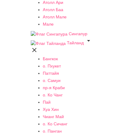
Атолл Ари
Атолл Баа
Атолл Мале
Мале
Сингапур

Тайланд

Бангкок
о. Пхукет
Паттайя
о. Самуи
пр-я Краби
о. Ко Чанг
Пай
Хуа Хин
Чианг Май
о. Ко Сичанг
о. Панган