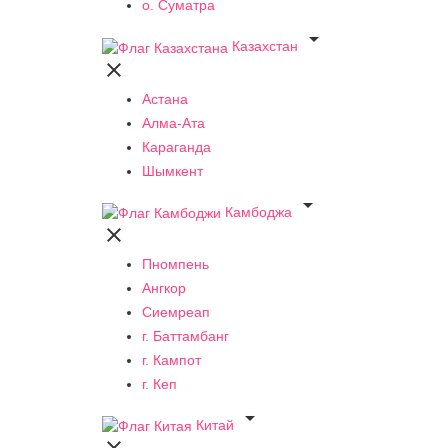
о. Суматра

Казахстан

Астана
Алма-Ата
Караганда
Шымкент

Камбоджа

Пномпень
Ангкор
Сиемреап
г. Баттамбанг
г. Кампот
г. Кеп

Китай