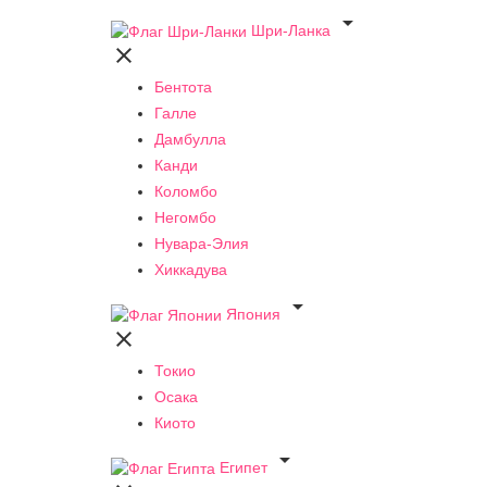

Шри-Ланка

Бентота
Галле
Дамбулла
Канди
Коломбо
Негомбо
Нувара-Элия
Хиккадува

Япония

Токио
Осака
Киото

Египет