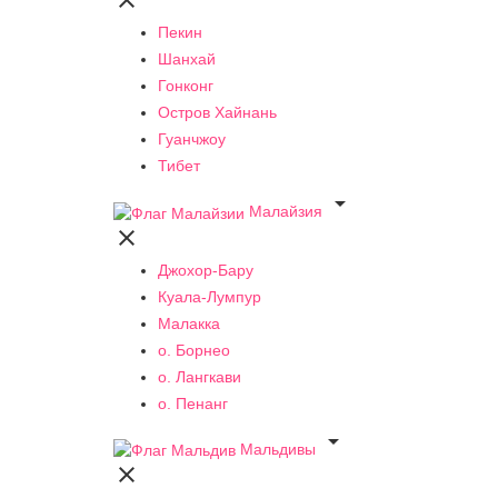

Пекин
Шанхай
Гонконг
Остров Хайнань
Гуанчжоу
Тибет

Малайзия

Джохор-Бару
Куала-Лумпур
Малакка
о. Борнео
о. Лангкави
о. Пенанг

Мальдивы
