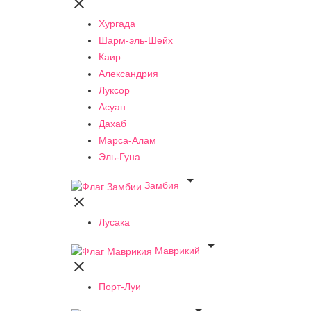

Хургада
Шарм-эль-Шейх
Каир
Александрия
Луксор
Асуан
Дахаб
Марса-Алам
Эль-Гуна

Замбия

Лусака

Маврикий

Порт-Луи
