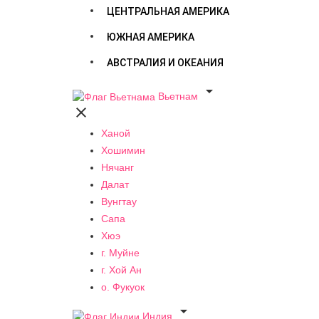
ЦЕНТРАЛЬНАЯ АМЕРИКА
ЮЖНАЯ АМЕРИКА
АВСТРАЛИЯ И ОКЕАНИЯ

Вьетнам

Ханой
Хошимин
Нячанг
Далат
Вунгтау
Сапа
Хюэ
г. Муйне
г. Хой Ан
о. Фукуок

Индия