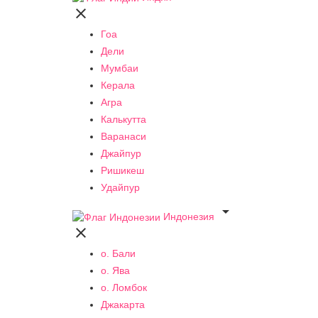

Гоа
Дели
Мумбаи
Керала
Агра
Калькутта
Варанаси
Джайпур
Ришикеш
Удайпур

Индонезия

о. Бали
о. Ява
о. Ломбок
Джакарта