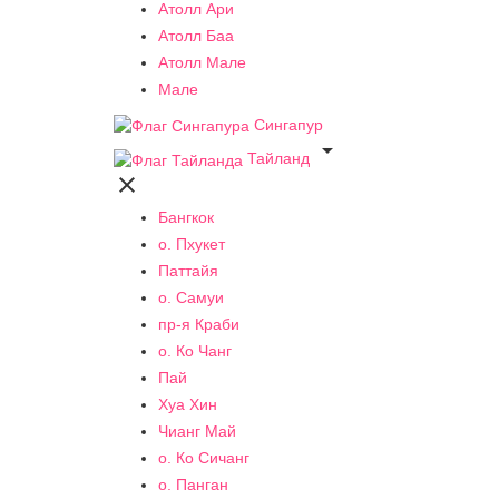
Атолл Ари
Атолл Баа
Атолл Мале
Мале
Сингапур

Тайланд

Бангкок
о. Пхукет
Паттайя
о. Самуи
пр-я Краби
о. Ко Чанг
Пай
Хуа Хин
Чианг Май
о. Ко Сичанг
о. Панган