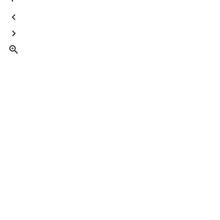


