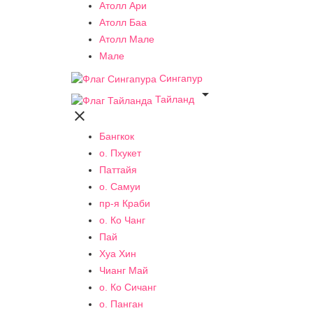
Атолл Ари
Атолл Баа
Атолл Мале
Мале
Сингапур

Тайланд

Бангкок
о. Пхукет
Паттайя
о. Самуи
пр-я Краби
о. Ко Чанг
Пай
Хуа Хин
Чианг Май
о. Ко Сичанг
о. Панган