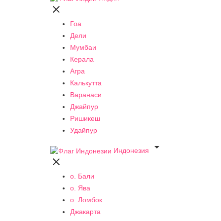

Гоа
Дели
Мумбаи
Керала
Агра
Калькутта
Варанаси
Джайпур
Ришикеш
Удайпур

Индонезия

о. Бали
о. Ява
о. Ломбок
Джакарта