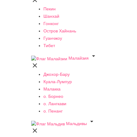

Пекин
Шанхай
Гонконг
Остров Хайнань
Гуанчжоу
Тибет

Малайзия

Джохор-Бару
Куала-Лумпур
Малакка
о. Борнео
о. Лангкави
о. Пенанг

Мальдивы
