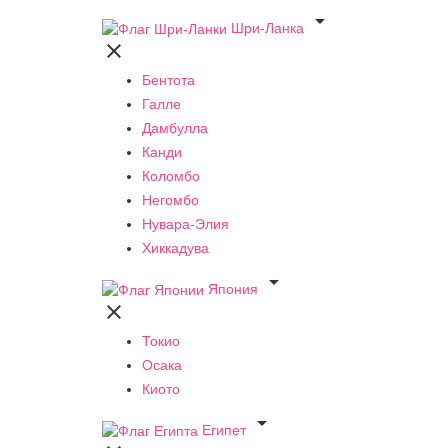

Шри-Ланка

Бентота
Галле
Дамбулла
Канди
Коломбо
Негомбо
Нувара-Элия
Хиккадува

Япония

Токио
Осака
Киото

Египет