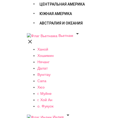
ЦЕНТРАЛЬНАЯ АМЕРИКА
ЮЖНАЯ АМЕРИКА
АВСТРАЛИЯ И ОКЕАНИЯ

Вьетнам

Ханой
Хошимин
Нячанг
Далат
Вунгтау
Сапа
Хюэ
г. Муйне
г. Хой Ан
о. Фукуок

Индия