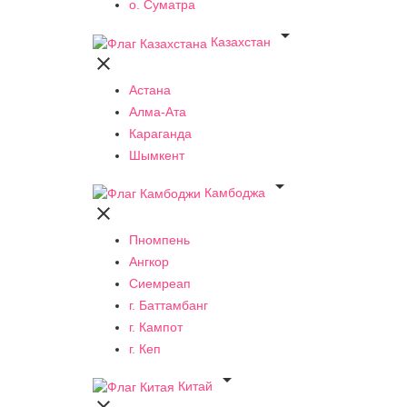
о. Суматра

Казахстан

Астана
Алма-Ата
Караганда
Шымкент

Камбоджа

Пномпень
Ангкор
Сиемреап
г. Баттамбанг
г. Кампот
г. Кеп

Китай