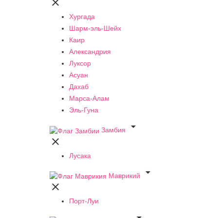

Хургада
Шарм-эль-Шейх
Каир
Александрия
Луксор
Асуан
Дахаб
Марса-Алам
Эль-Гуна

Замбия

Лусака

Маврикий

Порт-Луи
